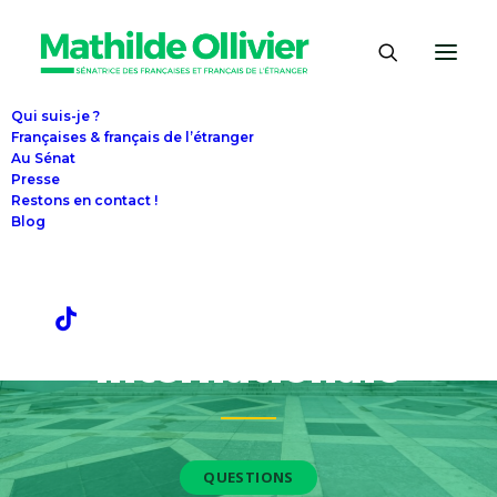
Panneau de gestion des cookies
Qui suis-je ?
Françaises & français de l’étranger
Au Sénat
Presse
10 juin 2026
Restons en contact !
Blog
Questions sur la
protection sociale
des volontaires de
solidarité
internationale
QUESTIONS